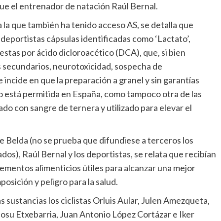
que el entrenador de natación Raúl Bernal.
 la que también ha tenido acceso AS, se detalla que
eportistas cápsulas identificadas como ‘Lactato’,
stas por ácido dicloroacético (DCA), que, si bien
s secundarios, neurotoxicidad, sospecha de
incide en que la preparación a granel y sin garantías
 no está permitida en España, como tampoco otra de las
ado con sangre de ternera y utilizado para elevar el
te Belda (no se prueba que difundiese a terceros los
dos), Raúl Bernal y los deportistas, se relata que recibían
lementos alimenticios útiles para alcanzar una mejor
osición y peligro para la salud.
as sustancias los ciclistas Orluis Aular, Julen Amezqueta,
 Josu Etxebarria, Juan Antonio López Cortázar e Iker