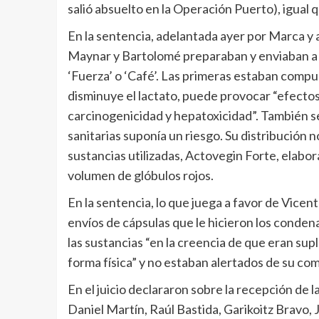
salió absuelto en la Operación Puerto), igual 
En la sentencia, adelantada ayer por Marca y a
Maynar y Bartolomé preparaban y enviaban a d
‘Fuerza’ o ‘Café’. Las primeras estaban compue
disminuye el lactato, puede provocar “efecto
carcinogenicidad y hepatoxicidad”. También se 
sanitarias suponía un riesgo. Su distribución
sustancias utilizadas, Actovegin Forte, elabor
volumen de glóbulos rojos.
En la sentencia, lo que juega a favor de Vicen
envíos de cápsulas que le hicieron los condena
las sustancias “en la creencia de que eran sup
forma física” y no estaban alertados de su comp
En el juicio declararon sobre la recepción de l
Daniel Martín, Raúl Bastida, Garikoitz Bravo,