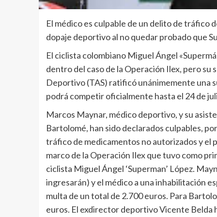
El médico es culpable de un delito de tráfico
dopaje deportivo al no quedar probado que S
El ciclista colombiano Miguel Ángel «Supermán
dentro del caso de la Operación Ilex, pero su 
Deportivo (TAS) ratificó unánimemente una su
podrá competir oficialmente hasta el 24 de jul
Marcos Maynar, médico deportivo, y su asiste
Bartolomé, han sido declarados culpables, por 
tráfico de medicamentos no autorizados y el p
marco de la Operación Ilex que tuvo como pri
ciclista Miguel Ángel ‘Superman’ López. Mayn
ingresarán) y el médico a una inhabilitación e
multa de un total de 2.700 euros. Para Bartol
euros. El exdirector deportivo Vicente Belda