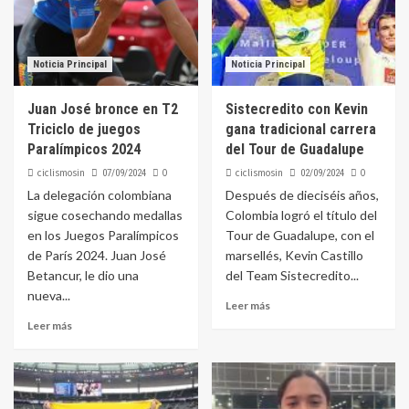
Noticia Principal
Noticia Principal
Juan José bronce en T2
Sistecredito con Kevin
Triciclo de juegos
gana tradicional carrera
Paralímpicos 2024
del Tour de Guadalupe
ciclismosin
0
ciclismosin
0
07/09/2024
02/09/2024
La delegación colombiana
Después de dieciséis años,
sigue cosechando medallas
Colombia logró el título del
en los Juegos Paralímpicos
Tour de Guadalupe, con el
de París 2024. Juan José
marsellés, Kevin Castillo
Betancur, le dio una
del Team Sistecredito...
nueva...
Leer más
Leer más